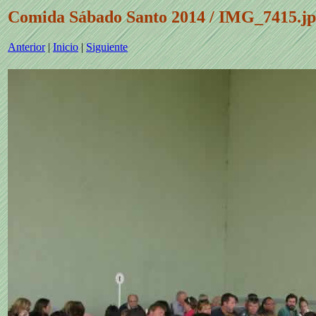
Comida Sábado Santo 2014 / IMG_7415.j
Anterior
|
Inicio
|
Siguiente